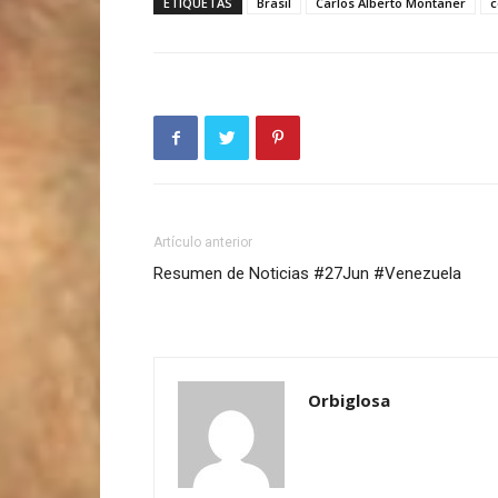
ETIQUETAS
Brasil
Carlos Alberto Montaner
c
Artículo anterior
Resumen de Noticias #27Jun #Venezuela
Orbiglosa