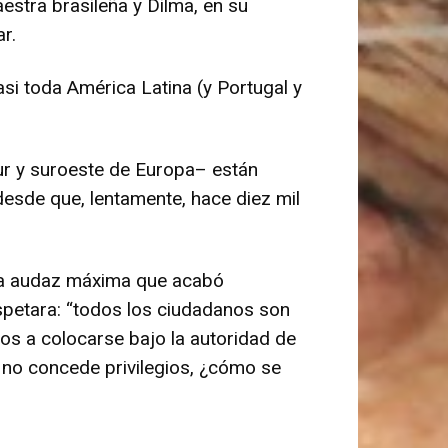
stra brasileña y Dilma, en su
r.
si toda América Latina (y Portugal y
 sur y suroeste de Europa– están
esde que, lentamente, hace diez mil
 una audaz máxima que acabó
spetara: “todos los ciudadanos son
dos a colocarse bajo la autoridad de
o no concede privilegios, ¿cómo se