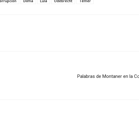
orrupción
Dilma
Lula
Odebrecht
Temer
Palabras de Montaner en la Co