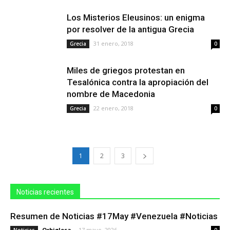
Los Misterios Eleusinos: un enigma
por resolver de la antigua Grecia
31 enero, 2018
Grecia
0
Miles de griegos protestan en
Tesalónica contra la apropiación del
nombre de Macedonia
22 enero, 2018
Grecia
0
1
2
3
Noticias recientes
Resumen de Noticias #17May #Venezuela #Noticias
Orbiglosa
-
17 mayo, 2026