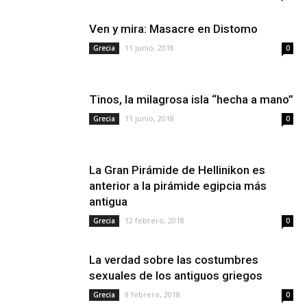
Ven y mira: Masacre en Distomo
11 junio, 2018
Grecia
0
Tinos, la milagrosa isla “hecha a mano”
11 junio, 2018
Grecia
0
La Gran Pirámide de Hellinikon es
anterior a la pirámide egipcia más
antigua
12 febrero, 2018
Grecia
0
La verdad sobre las costumbres
sexuales de los antiguos griegos
9 febrero, 2018
Grecia
0