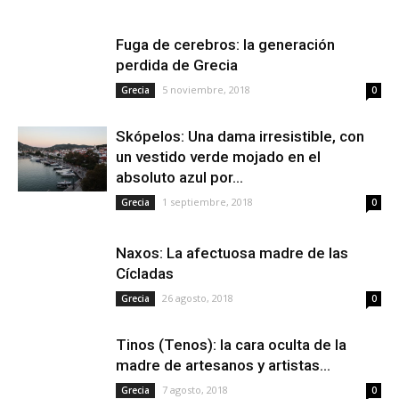
Fuga de cerebros: la generación
perdida de Grecia
5 noviembre, 2018
Grecia
0
Skópelos: Una dama irresistible, con
un vestido verde mojado en el
absoluto azul por...
1 septiembre, 2018
Grecia
0
Naxos: La afectuosa madre de las
Cícladas
26 agosto, 2018
Grecia
0
Tinos (Tenos): la cara oculta de la
madre de artesanos y artistas...
7 agosto, 2018
Grecia
0