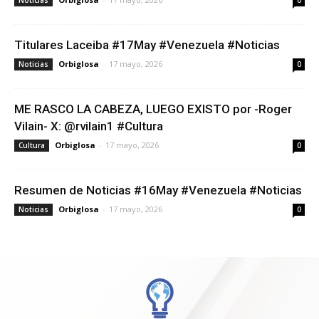
Noticias
0
Titulares Laceiba #17May #Venezuela #Noticias
Orbiglosa
-
17 mayo, 2026
Noticias
0
ME RASCO LA CABEZA, LUEGO EXISTO por -Roger
Vilain- X: @rvilain1 #Cultura
Orbiglosa
-
17 mayo, 2026
Cultura
0
Resumen de Noticias #16May #Venezuela #Noticias
Orbiglosa
-
17 mayo, 2026
Noticias
0