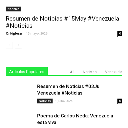
Noticias
Resumen de Noticias #15May #Venezuela
#Noticias
Orbiglosa
-
15 mayo, 2026
0
Artículos Populares
All
Noticias
Venezuela
Resumen de Noticias #03Jul
Venezuela #Noticias
3 julio, 2024
Noticias
0
Poema de Carlos Neda: Venezuela
está viva