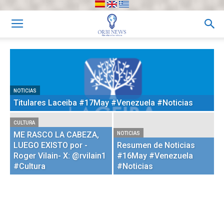
NOTICIAS
NO
Resumen de Noticias #17May
T
#Venezuela #Noticias
#
NOTICIAS
NO
Titulares Laceiba #17May #Venezuela #Noticias
R
CULTURA
ME RASCO LA CABEZA,
NOTICIAS
NO
LUEGO EXISTO por -
Resumen de Noticias
R
Roger Vilain- X: @rvilain1
#16May #Venezuela
#
#Cultura
#Noticias
#