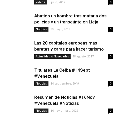
3 julio, 2017
Videos
0
Abatido un hombre tras matar a dos
policías y un transeúnte en Lieja
30 mayo, 2018
Noticias
0
Las 20 capitales europeas más
baratas y caras para hacer turismo
18 agosto, 2017
Actualidad & Novedades
0
Titulares La Ceiba #14Sept
#Venezuela
14 septiembre, 2019
Noticias
0
Resumen de Noticias #16Nov
#Venezuela #Noticias
16 noviembre, 2022
Noticias
0