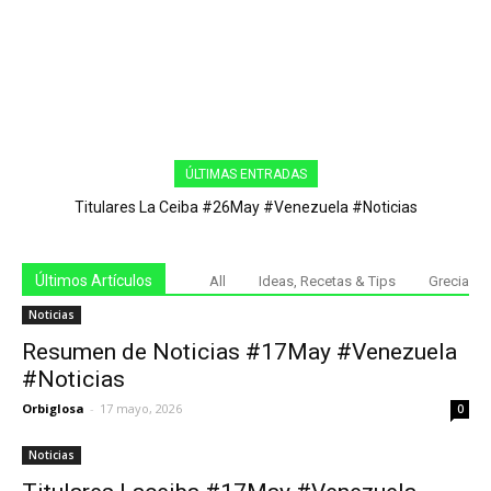
ÚLTIMAS ENTRADAS
Titulares La Ceiba #26May #Venezuela #Noticias
Últimos Artículos
All
Ideas, Recetas & Tips
Grecia
Noticias
Resumen de Noticias #17May #Venezuela
#Noticias
Orbiglosa
-
17 mayo, 2026
0
Noticias