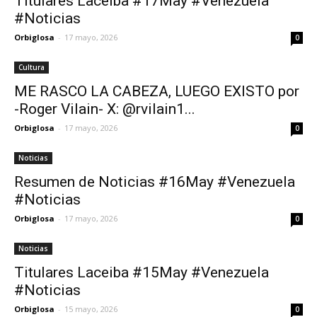
Titulares Laceiba #17May #Venezuela
#Noticias
Orbiglosa
-
17 mayo, 2026
0
Cultura
ME RASCO LA CABEZA, LUEGO EXISTO por
-Roger Vilain- X: @rvilain1...
Orbiglosa
-
17 mayo, 2026
0
Noticias
Resumen de Noticias #16May #Venezuela
#Noticias
Orbiglosa
-
17 mayo, 2026
0
Noticias
Titulares Laceiba #15May #Venezuela
#Noticias
Orbiglosa
-
15 mayo, 2026
0