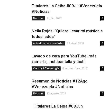
Titulares La Ceiba #09Jul#Venezuela
#Noticias
9 julio, 2022
Noticias
0
Nella Rojas: “Quiero llevar mi música a
todos lados”
23 abril, 2018
Actualidad & Novedades
0
Lavado de cara para YouTube: más
«smart», multipantalla y táctil
8 septiembre, 2017
Ciencia & Tecnología
0
Resumen de Noticias #12Ago
#Venezuela #Noticias
12 agosto, 2022
Noticias
0
Titulares La Ceiba #08Jun