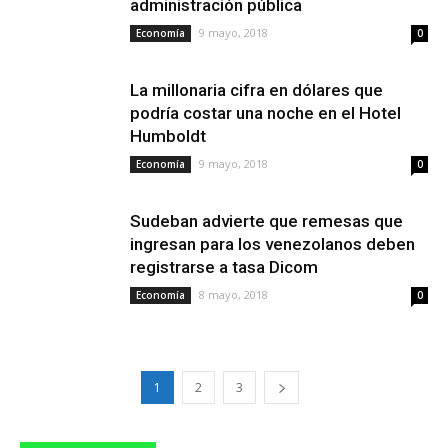
administración pública
9 mayo, 2018
Economía
0
La millonaria cifra en dólares que
podría costar una noche en el Hotel
Humboldt
9 mayo, 2018
Economía
0
Sudeban advierte que remesas que
ingresan para los venezolanos deben
registrarse a tasa Dicom
8 mayo, 2018
Economía
0
1
2
3