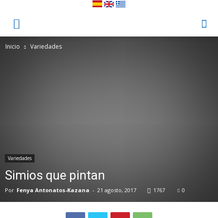
Inicio
Variedades
Variedades
Simios que pintan
Por
Fenya Antonatos-Kazana
-
21 agosto, 2017
1767
0