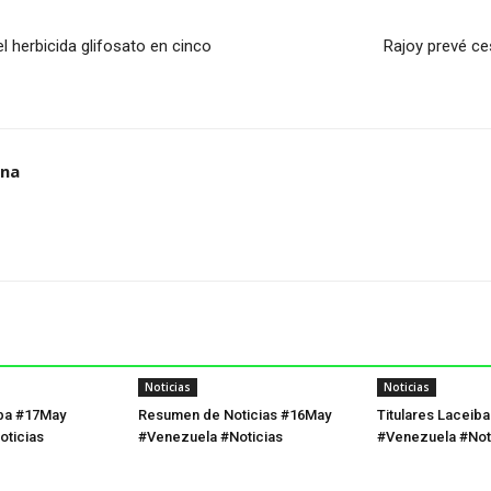
 herbicida glifosato en cinco
Rajoy prevé c
ana
Noticias
Noticias
iba #17May
Resumen de Noticias #16May
Titulares Laceib
oticias
#Venezuela #Noticias
#Venezuela #Not