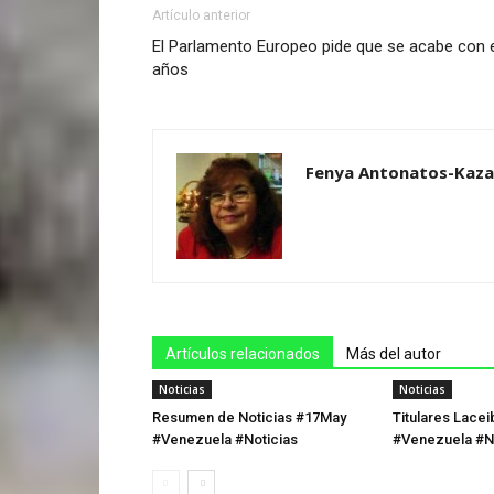
Artículo anterior
El Parlamento Europeo pide que se acabe con el
años
Fenya Antonatos-Kaz
Artículos relacionados
Más del autor
Noticias
Noticias
Resumen de Noticias #17May
Titulares Lace
#Venezuela #Noticias
#Venezuela #N