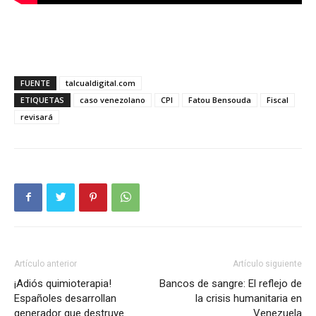
FUENTE
talcualdigital.com
ETIQUETAS
caso venezolano
CPI
Fatou Bensouda
Fiscal
revisará
Artículo anterior
Artículo siguiente
¡Adiós quimioterapia!
Bancos de sangre: El reflejo de
Españoles desarrollan
la crisis humanitaria en
generador que destruye
Venezuela