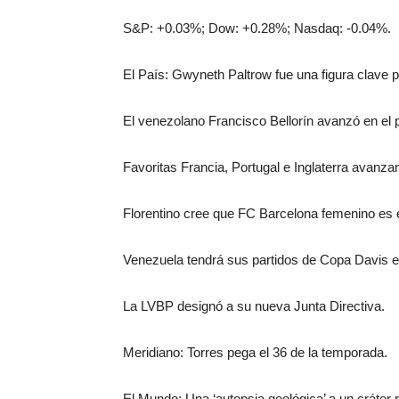
S&P: +0.03%; Dow: +0.28%; Nasdaq: -0.04%.
El País: Gwyneth Paltrow fue una figura clave
El venezolano Francisco Bellorín avanzó en el pr
Favoritas Francia, Portugal e Inglaterra avanz
Florentino cree que FC Barcelona femenino es 
Venezuela tendrá sus partidos de Copa Davis en 
La LVBP designó a su nueva Junta Directiva.
Meridiano: Torres pega el 36 de la temporada.
El Mundo: Una ‘autopsia geológica’ a un cráter 