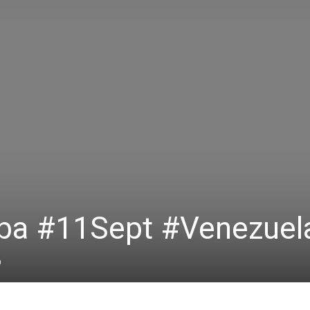
eiba #11Sept #Venezuel
0