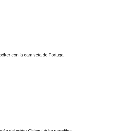
póker con la camiseta de Portugal.
ción del cráter Chicxulub ha permitido