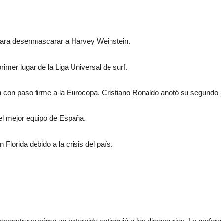
 para desenmascarar a Harvey Weinstein.
imer lugar de la Liga Universal de surf.
an con paso firme a la Eurocopa. Cristiano Ronaldo anotó su segundo 
el mejor equipo de España.
Florida debido a la crisis del país.
reconstruye cómo un asteroide extinguió a los dinosaurios. La perfora