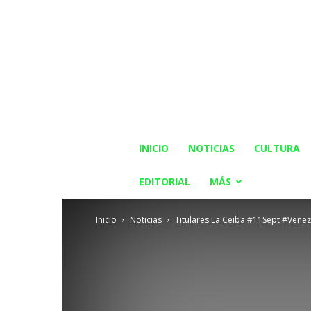
INICIO
NOTICIAS
CULTURA
EDITORIAL
MÁS
Inicio
Noticias
Titulares La Ceiba #11Sept #Vene