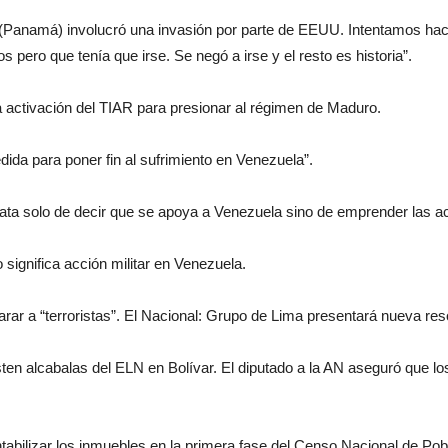
a (Panamá) involucró una invasión por parte de EEUU. Intentamos hac
pero que tenía que irse. Se negó a irse y el resto es historia”.
activación del TIAR para presionar al régimen de Maduro.
da para poner fin al sufrimiento en Venezuela”.
ata solo de decir que se apoya a Venezuela sino de emprender las acc
o significa acción militar en Venezuela.
ar a “terroristas”. El Nacional: Grupo de Lima presentará nueva re
ten alcabalas del ELN en Bolívar. El diputado a la AN aseguró que lo
.
abilizar los inmuebles en la primera fase del Censo Nacional de Pobl