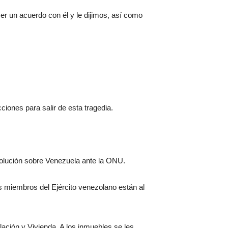
er un acuerdo con él y le dijimos, así como
iones para salir de esta tragedia.
solución sobre Venezuela ante la ONU.
s miembros del Ejército venezolano están al
ación y Vivienda. A los inmuebles se les