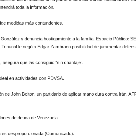
tendrá toda la información.
 pide medidas más contundentes.
onzález y denuncia hostigamiento a la familia. Espacio Público: SEBI
al: Tribunal le negó a Edgar Zambrano posibilidad de juramentar defens
, asegura que las consiguió “sin chantaje”.
leal en actividades con PDVSA.
ción de John Bolton, un partidario de aplicar mano dura contra Irán. AF
illones de deuda de Venezuela.
á es desproporcionada (Comunicado).