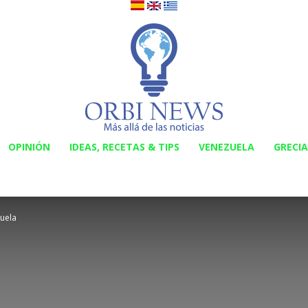
OPINIÓN
IDEAS, RECETAS & TIPS
VENEZUELA
GRECIA
Orbi
zuela
News