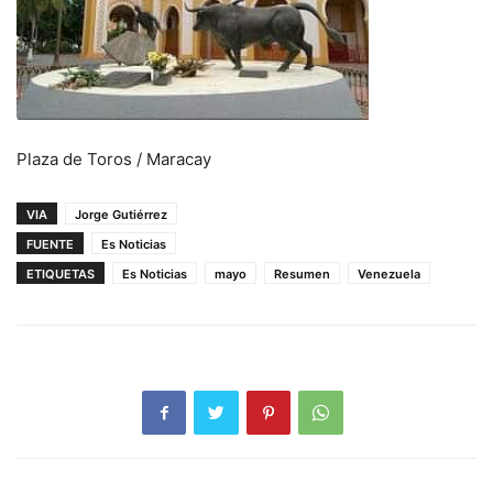
Plaza de Toros / Maracay
VIA
Jorge Gutiérrez
FUENTE
Es Noticias
ETIQUETAS
Es Noticias
mayo
Resumen
Venezuela