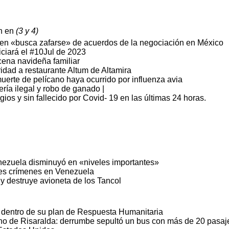
an en
(3 y 4)
imen «busca zafarse» de acuerdos de la negociación en México
niciará el #10Jul de 2023
cena navideña familiar
ridad a restaurante Altum de Altamira
uerte de pelícano haya ocurrido por influenza avia
ería ilegal y robo de ganado |
s y sin fallecido por Covid- 19 en las últimas 24 horas.
enezuela disminuyó en «niveles importantes»
pales crímenes en Venezuela
y destruye avioneta de los Tancol
 dentro de su plan de Respuesta Humanitaria
o de Risaralda: derrumbe sepultó un bus con más de 20 pasaj