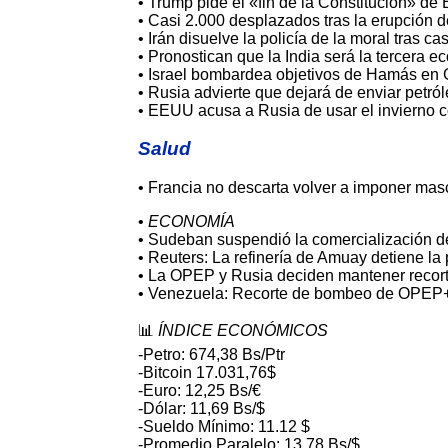
• Trump pide el «fin de la Constitución» de
• Casi 2.000 desplazados tras la erupción 
• Irán disuelve la policía de la moral tras c
• Pronostican que la India será la tercera
• Israel bombardea objetivos de Hamás en 
• Rusia advierte que dejará de enviar petr
• EEUU acusa a Rusia de usar el invierno
Salud
• Francia no descarta volver a imponer masc
•
ECONOMÍA
• Sudeban suspendió la comercialización de
• Reuters: La refinería de Amuay detiene la
• La OPEP y Rusia deciden mantener recorta
• Venezuela: Recorte de bombeo de OPEP+
📊
ÍNDICE ECONÓMICOS
-Petro: 674,38 Bs/Ptr
-Bitcoin 17.031,76$
-Euro: 12,25 Bs/€
-Dólar: 11,69 Bs/$
-Sueldo Mínimo: 11.12 $
-Promedio Paralelo: 13,78 Bs/$