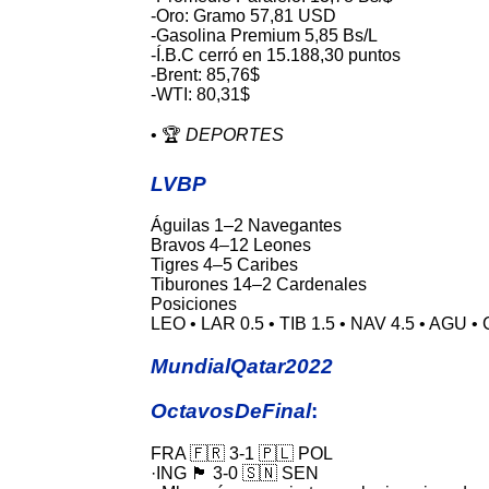
-Oro: Gramo 57,81 USD
-Gasolina Premium 5,85 Bs/L
-Í.B.C cerró en 15.188,30 puntos
-Brent: 85,76$
-WTI: 80,31$
• 🏆
DEPORTES
LVBP
Águilas 1–2 Navegantes
Bravos 4–12 Leones
Tigres 4–5 Caribes
Tiburones 14–2 Cardenales
Posiciones
LEO • LAR 0.5 • TIB 1.5 • NAV 4.5 • AGU • 
MundialQatar2022
OctavosDeFinal
:
FRA 🇫🇷 3-1 🇵🇱 POL
·ING 🏴󠁧󠁢󠁥󠁮󠁧󠁿 3-0 🇸🇳 SEN