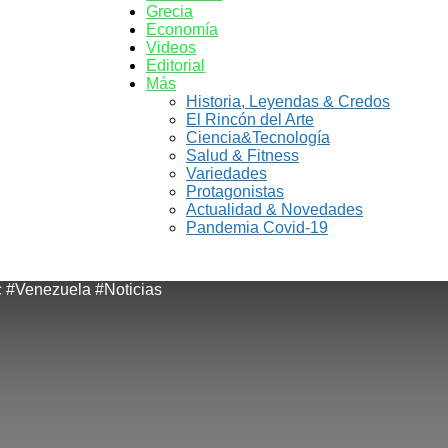
News
Grecia
Economía
Videos
Editorial
Más
Historia, Leyendas & Credos
El Rincón del Arte
Ciencia&Tecnología
Salud & Fitness
Variedades
Protagonistas
Actualidad & Novedades
Pandemia Covid-19
 #Venezuela #Noticias