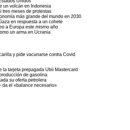
 Estados Unidos
de un volcán en Indonesia
asi tres meses de protestas
 economía más grande del mundo en 2030
Gaza en respuesta a un cohete
óleo a Europa este mismo año
 como un arma en Ucrania
arilla y pide vacunarse contra Covid
 la tarjeta prepagada Ubii Mastercard
 producción de gasolina
da su oferta petrolera
 da el «balance necesario»