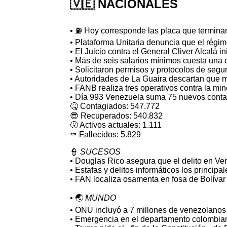
🇻🇪
NACIONALES
• ⛽️ Hoy corresponde las placa que termin
• Plataforma Unitaria denuncia que el rég
• El Juicio contra el General Cliver Alcalá i
• Más de seis salarios mínimos cuesta una 
• Solicitaron permisos y protocolos de segu
• Autoridades de La Guaira descartan que m
• FANB realiza tres operativos contra la min
• Día 993 Venezuela suma 75 nuevos contagio
🤒 Contagiados: 547.772
😎 Recuperados: 540.832
🤧 Activos actuales: 1.111
⚰️ Fallecidos: 5.829
👮
SUCESOS
• Douglas Rico asegura que el delito en V
• Estafas y delitos informáticos los princi
• FAN localiza osamenta en fosa de Bolívar 
• 🌏
MUNDO
• ONU incluyó a 7 millones de venezolanos
• Emergencia en el departamento colombian