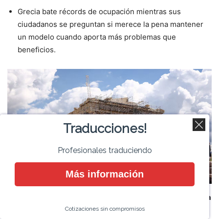
Grecia bate récords de ocupación mientras sus
ciudadanos se preguntan si merece la pena mantener
un modelo cuando aporta más problemas que
beneficios.
Traducciones!
Profesionales traduciendo
Más información
Grupos de turistas recorren el Partenón en Atenas, en una
Cotizaciones sin compromisos
imagen de marzo de 2024. Foto: BEATA ZAWRZEL