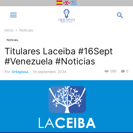
Inicio
Noticias
Noticias
Titulares Laceiba #16Sept
#Venezuela #Noticias
280
0
Por
Orbiglosa
-
16 septiembre, 2024