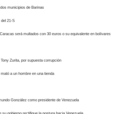
 dos municipios de Barinas
r del 21-S
sCaracas será multados con 30 euros o su equivalente en bolívares
Tony Zurita, por supuesta corrupción
e mató a un hombre en una tienda
mundo González como presidente de Venezuela
ue su gobierno rectifique la postura hacia Venezuela