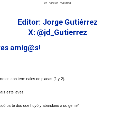
es_noticias_resumen
Editor: Jorge Gutiérrez
X: @jd_Gutierrez
eves amig@s
!
motos con terminales de placas (1 y 2).
país este jeves
uaidó parte dos que huyó y abandonó a su gente”