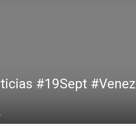
icias #19Sept #Venez
0