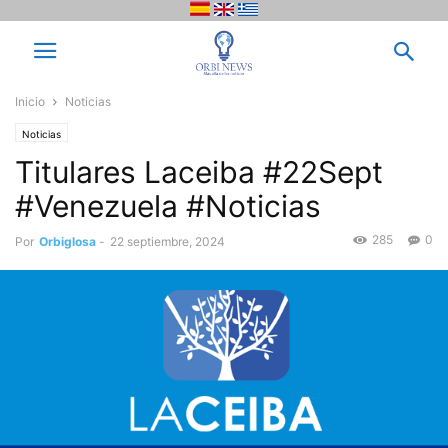
Inicio
Noticias
Noticias
Titulares Laceiba #22Sept
#Venezuela #Noticias
285
0
Por
Orbiglosa
-
22 septiembre, 2024