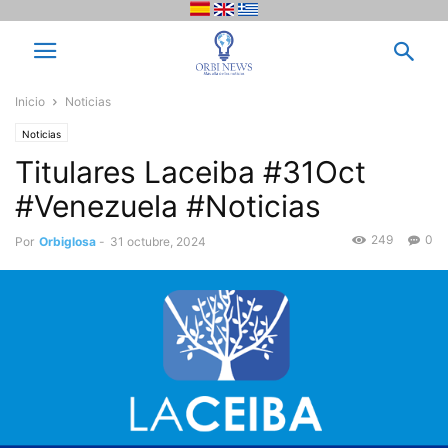
Inicio
Noticias
Noticias
Titulares Laceiba #31Oct
#Venezuela #Noticias
249
0
Por
Orbiglosa
-
31 octubre, 2024