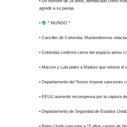
• Un hombre de 28 años, identificado como Robe
agredir a su pareja.
•
*`MUNDO`*
• Canciller de Colombia: Mantendremos relacio
• Colombia confirmó cierre del espacio aéreo c
• Macron y Lula piden a Maduro que retome el d
• Departamento del Tesoro impone sanciones co
• EEUU aumentó recompensa por la captura de N
• Departamento de Seguridad de Estados Unido
• Reino Unido sanciona a 15 altos cargos de Ve