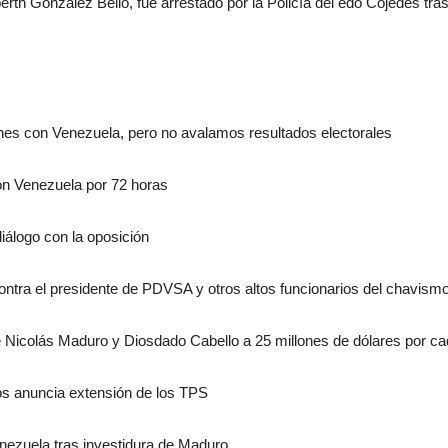
rth González Bello, fue arrestado por la Policía del edo Cojedes tra
nes con Venezuela, pero no avalamos resultados electorales
on Venezuela por 72 horas
iálogo con la oposición
ntra el presidente de PDVSA y otros altos funcionarios del chavism
icolás Maduro y Diosdado Cabello a 25 millones de dólares por cad
s anuncia extensión de los TPS
nezuela tras investidura de Maduro