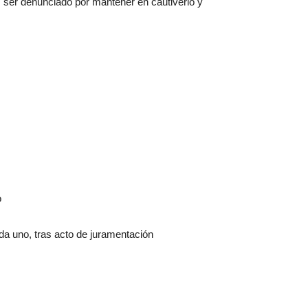
s ser denunciado por mantener en cautiverio y
o
a uno, tras acto de juramentación