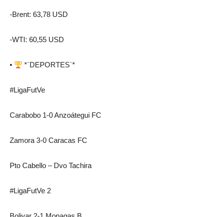
-Brent: 63,78 USD
-WTI: 60,55 USD
•
*`DEPORTES`*
#LigaFutVe
Carabobo 1-0 Anzoátegui FC
Zamora 3-0 Caracas FC
Pto Cabello – Dvo Tachira
#LigaFutVe 2
Bolivar 2-1 Monagas B