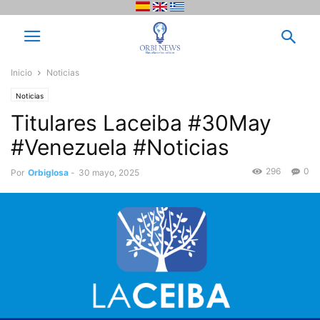
Inicio
Noticias
Noticias
Titulares Laceiba #30May
#Venezuela #Noticias
296
0
Por
Orbiglosa
-
30 mayo, 2025