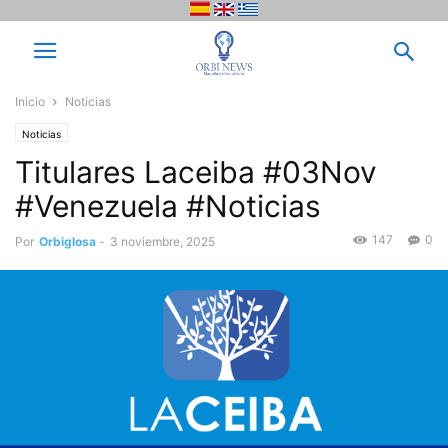
Inicio
Noticias
Noticias
Titulares Laceiba #03Nov
#Venezuela #Noticias
147
0
Por
Orbiglosa
-
3 noviembre, 2025