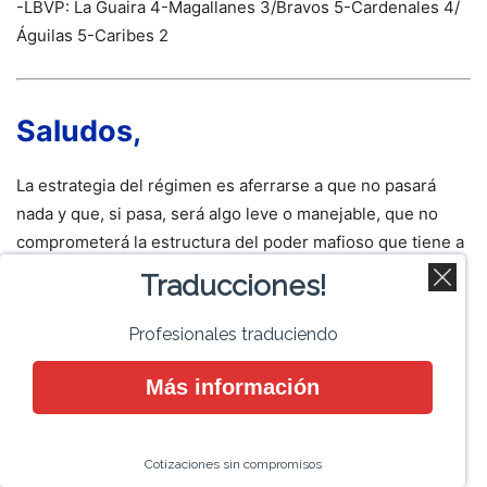
-LBVP: La Guaira 4-Magallanes 3/Bravos 5-Cardenales 4/
Águilas 5-Caribes 2
Saludos,
La estrategia del régimen es aferrarse a que no pasará
nada y que, si pasa, será algo leve o manejable, que no
comprometerá la estructura del poder mafioso que tiene a
Venezuela de rehén.
Traducciones!
Pero mientras tanto, andan paralizados como gobierno y
Profesionales traduciendo
muy activos como sistema represor. Es decir,
completamente a la defensiva.
Más información
Porque una cosa es Maduro como gobierno —con sus
Cotizaciones sin compromisos
ejecutorias y su burocracia— y otra muy distinta lo que