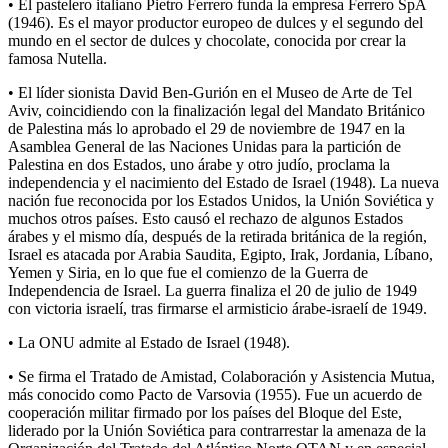
• El pastelero italiano Pietro Ferrero funda la empresa Ferrero SpA
(1946). Es el mayor productor europeo de dulces y el segundo del
mundo en el sector de dulces y chocolate, conocida por crear la
famosa Nutella.
• El líder sionista David Ben-Gurión en el Museo de Arte de Tel
Aviv, coincidiendo con la finalización legal del Mandato Británico
de Palestina más lo aprobado el 29 de noviembre de 1947 en la
Asamblea General de las Naciones Unidas para la partición de
Palestina en dos Estados, uno árabe y otro judío, proclama la
independencia y el nacimiento del Estado de Israel (1948). La nueva
nación fue reconocida por los Estados Unidos, la Unión Soviética y
muchos otros países. Esto causó el rechazo de algunos Estados
árabes y el mismo día, después de la retirada británica de la región,
Israel es atacada por Arabia Saudita, Egipto, Irak, Jordania, Líbano,
Yemen y Siria, en lo que fue el comienzo de la Guerra de
Independencia de Israel. La guerra finaliza el 20 de julio de 1949
con victoria israelí, tras firmarse el armisticio árabe-israelí de 1949.
• La ONU admite al Estado de Israel (1948).
• Se firma el Tratado de Amistad, Colaboración y Asistencia Mutua,
más conocido como Pacto de Varsovia (1955). Fue un acuerdo de
cooperación militar firmado por los países del Bloque del Este,
liderado por la Unión Soviética para contrarrestar la amenaza de la