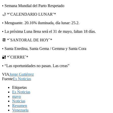
• Semana Mundial del Parto Respetado
🌙 *’CALENDARIO LUNAR’*
• Menguante. 20.16% iluminada, día lunar: 25.2.
• La próxima Luna llena será el 31 de mayo, faltan 18 días.
📆 *`SANTORAL DE HOY`*
• Santa Enedina, Santa Gema / Gemma y Santa Cora
🔐 *`CIERRE`*
• “Las oportunidades no pasan. Las creas”
VIA
Jorge Gutiérrez
Fuente
Es Noticias
Etiquetas
Es Noticias
mayo
Noticias
Resumen
Venezuela