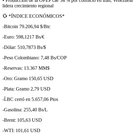
• Producción de la OPEP cae 34 % por conflicto en Irán; Venezuela
lidera crecimiento regional
💱 *ÍNDICE ECONÓMICOS*
-Bitcoin 79.206,94 $/Btc
-Euro: 598,1217 Bs/€
-Dólar: 510,7873 Bs/$
-Peso Colombiano: 7,48 Bs/COP
-Reservas: 13.367 MM$
-Oro: Gramo 150,65 USD
-Plata: Gramo 2,79 USD
-Í.BC cerró en 5.657,06 Ptos
-Gasolina: 255,40 Bs/L
-Brent: 105,63 USD
-WTI: 101,61 USD