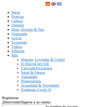
Inicio
Noticias
Cultura
Opinión
Ideas, Recetas & Tips
Venezuela
Grecia
Economía
Videos
Editorial
Más
Historia, Leyendas & Credos
El Rincón del Arte
Ciencia&Tecnología
Salud & Fitness
Variedades
Protagonistas
Actualidad & Novedades
Pandemia Covid-19
Registrarse
¡Bienvenido!
Ingrese a su cuenta
tu nombre de usuario