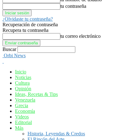
tu contraseña
¿Olvidaste tu contraseña?
Recuperación de contraseña
Recupera tu contraseña
tu correo electrónico
Buscar
Orbi News
Inicio
Noticias
Cultura
Opinión
Ideas, Recetas & Tips
Venezuela
Grecia
Economía
Videos
Editorial
Más
Historia, Leyendas & Credos
El Rincón del Arte