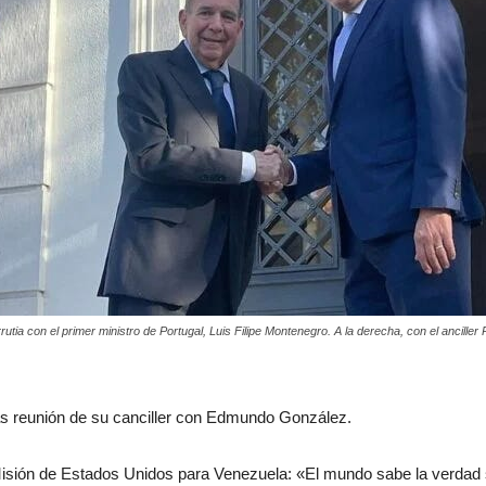
tia con el primer ministro de Portugal, Luis Filipe Montenegro. A la derecha, con el anciller
 tras reunión de su canciller con Edmundo González.
 Misión de Estados Unidos para Venezuela: «El mundo sabe la verdad