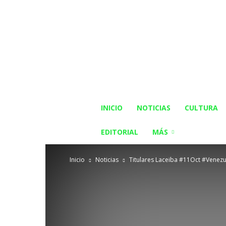
INICIO
NOTICIAS
CULTURA
EDITORIAL
MÁS
Inicio
Noticias
Titulares Laceiba #11Oct #Venezu