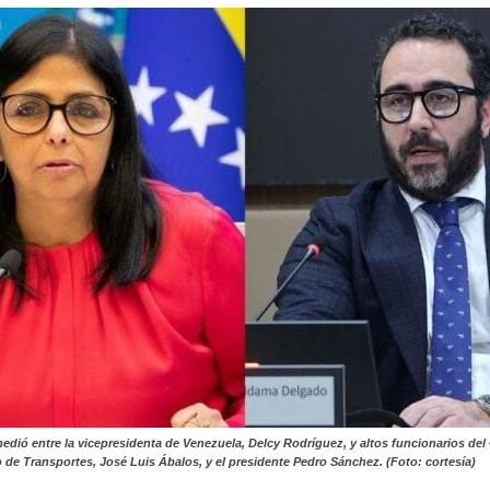
edió entre la vicepresidenta de Venezuela, Delcy Rodríguez, y altos funcionarios de
ro de Transportes, José Luis Ábalos, y el presidente Pedro Sánchez. (Foto: cortesía)