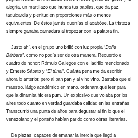
alegría, un martillazo que inunda tus papilas, que da paz,
taquicardia y plenitud en proporciones más o menos
equivalentes. De éstos jamás querrías el acabóse. La tristeza
siempre ganaba carnadura al tropezar con la palabra fin.
Justo ahí, en el grupo uno brilló con luz propia “
Doña
Bárbara”
, como no podía ser de otra manera. Recuerdo el
cuadro de honor: Rómulo Gallegos con el ladrillo mencionado
y Ernesto Sábato y “
El túnel”
. Cuánta pena me da escribir
ahora lo anterior, pero al pan pan y al vino vino. Bastaba que el
maestro, látigo académico en mano, ordenara qué leer para
que la dinamita hiciera pum. Un explosivo que volaba por los
aires todo cuanto en verdad guardaba calidad en las entrañas.
Transcurrió una punta de años para degustar al fin lo que el
venezolano y el porteño habían parido como obras literarias.
De piezas capaces de emanar la inercia que llegó a