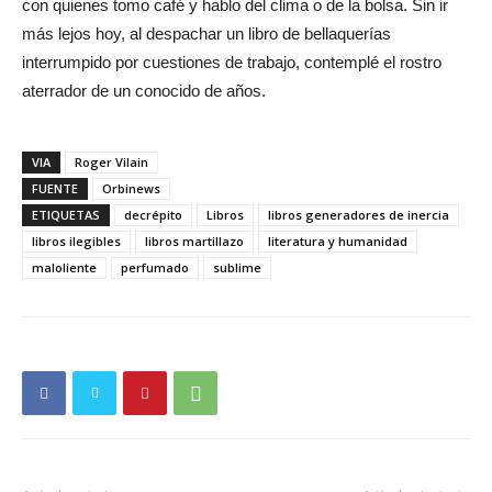
con quienes tomo café y hablo del clima o de la bolsa. Sin ir
más lejos hoy, al despachar un libro de bellaquerías
interrumpido por cuestiones de trabajo, contemplé el rostro
aterrador de un conocido de años.
VIA
Roger Vilain
FUENTE
Orbinews
ETIQUETAS
decrépito
Libros
libros generadores de inercia
libros ilegibles
libros martillazo
literatura y humanidad
maloliente
perfumado
sublime