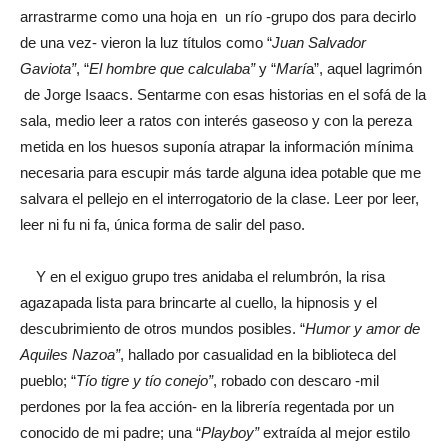
arrastrarme como una hoja en un río -grupo dos para decirlo
de una vez- vieron la luz títulos como “
Juan Salvador
Gaviota”
, “
El hombre que calculaba”
y “
Marí
a”, aquel lagrimón
de Jorge Isaacs. Sentarme con esas historias en el sofá de la
sala, medio leer a ratos con interés gaseoso y con la pereza
metida en los huesos suponía atrapar la información mínima
necesaria para escupir más tarde alguna idea potable que me
salvara el pellejo en el interrogatorio de la clase. Leer por leer,
leer ni fu ni fa, única forma de salir del paso.
Y en el exiguo grupo tres anidaba el relumbrón, la risa
agazapada lista para brincarte al cuello, la hipnosis y el
descubrimiento de otros mundos posibles. “
Humor y amor de
Aquiles Nazoa”
, hallado por casualidad en la biblioteca del
pueblo; “
Tío tigre y tío conejo”
, robado con descaro -mil
perdones por la fea acción- en la librería regentada por un
conocido de mi padre; una “
Playboy”
extraída al mejor estilo