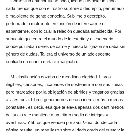
Como si lo anterior fuese poco, llegué a asociar lo leído
nada menos que con el rostro sublime o decrépito, perfumado
o maloliente de gente conocida. Sublime o decrépito,
perfumado o maloliente en función de interesarme o
espantarme, con lo cual la relación quedaba establecida. Por
supuesto que entre el mundo de lo escrito y el escenario
donde pululaban seres de carne y hueso la ligazón se daba sin
género de dudas. Tal era el universo de un adolescente
confiado en cuanto creía e imaginaba.
Mi clasificación gozaba de meridiana claridad. Libros
ilegibles, cansones, incapaces de sostenerme con sus líneas
pero marcados por la obligación de abrirlos y tragarlos gracias
a la escuela. Libros generadores de una inercia más o menos
constante , es decir, esa que te eleva apenas dos centímetros
del suelo y te mantiene a un ritmo medio de intrigas y
aventuras. Y libros que vencen por
knock-out
donde cada
página resulta un martillazo sobre el dedo gordo del gusto y la