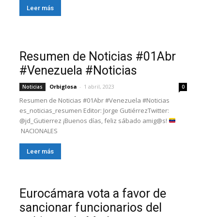
Leer más
Resumen de Noticias #01Abr
#Venezuela #Noticias
Orbiglosa
-
1 abril, 2023
Noticias
0
Resumen de Noticias #01Abr #Venezuela #Noticias
es_noticias_resumen Editor: Jorge GutiérrezTwitter:
@jd_Gutierrez ¡Buenos días, feliz sábado amig@s!
NACIONALES
Leer más
Eurocámara vota a favor de
sancionar funcionarios del