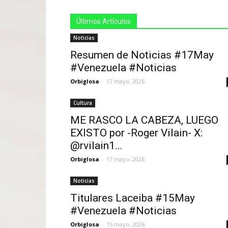
Últimos Artículos
Noticias
Resumen de Noticias #17May
#Venezuela #Noticias
Orbiglosa
-
17 mayo, 2026
Cultura
ME RASCO LA CABEZA, LUEGO
EXISTO por -Roger Vilain- X:
@rvilain1...
Orbiglosa
-
17 mayo, 2026
Noticias
Titulares Laceiba #15May
#Venezuela #Noticias
Orbiglosa
-
15 mayo, 2026