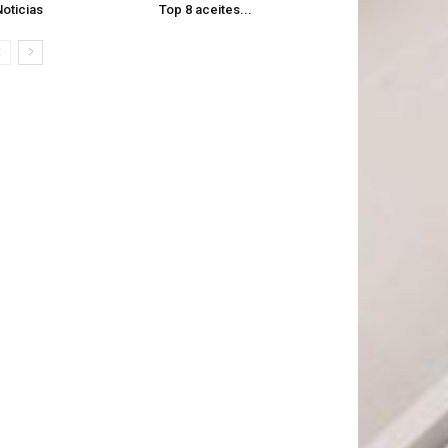
oticias
Top 8 aceites...