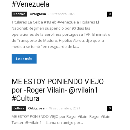
#Venezuela
Orbiglosa
-
18 febrero, 2020
Noticias
0
Titulares La Ceiba #18Feb #Venezuela Titulares El
Nacional: Régimen suspendió por 90 días las
operaciones de la aerolínea portuguesa TAP. El ministro
de Transporte de Maduro, Hipólito Abreu, dijo que la
medida se tomó "en resguardo de la...
Leer más
ME ESTOY PONIENDO VIEJO
por -Roger Vilain- @rvilain1
#Cultura
Orbiglosa
-
18 septiembre, 2021
Cultura
0
ME ESTOY PONIENDO VIEJO por Roger Vilain -Roger Vilain-
Twitter: @rvilain1 Llama un amigo por...