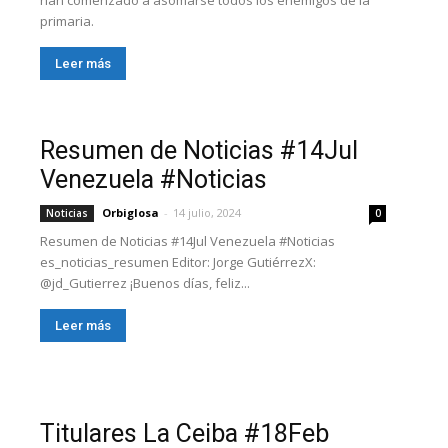
han comenzado a asomarse todos los enemigos de la
primaria.
Leer más
Resumen de Noticias #14Jul
Venezuela #Noticias
Orbiglosa
-
14 julio, 2024
Noticias
0
Resumen de Noticias #14Jul Venezuela #Noticias
es_noticias_resumen Editor: Jorge GutiérrezX:
@jd_Gutierrez ¡Buenos días, feliz...
Leer más
Titulares La Ceiba #18Feb