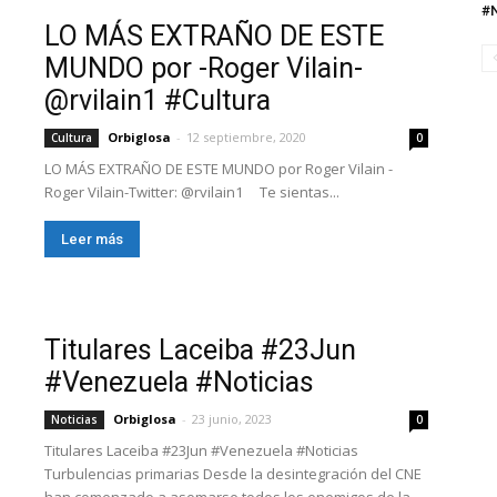
#N
LO MÁS EXTRAÑO DE ESTE
MUNDO por -Roger Vilain-
@rvilain1 #Cultura
Orbiglosa
-
12 septiembre, 2020
Cultura
0
LO MÁS EXTRAÑO DE ESTE MUNDO por Roger Vilain -
Roger Vilain-Twitter: @rvilain1 Te sientas...
Leer más
Titulares Laceiba #23Jun
#Venezuela #Noticias
Orbiglosa
-
23 junio, 2023
Noticias
0
Titulares Laceiba #23Jun #Venezuela #Noticias
Turbulencias primarias Desde la desintegración del CNE