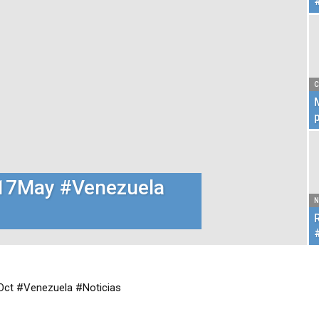
C
#17May #Venezuela
N
t #Venezuela #Noticias
2Abr #Venezuela #Noticias