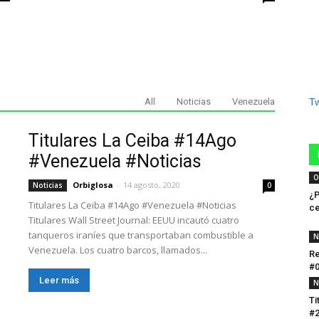
All
Noticias
Venezuela
T
Titulares La Ceiba #14Ago
#Venezuela #Noticias
O
Orbiglosa
-
14 agosto, 2020
Noticias
0
¿P
Titulares La Ceiba #14Ago #Venezuela #Noticias
ce
Titulares Wall Street Journal: EEUU incautó cuatro
tanqueros iraníes que transportaban combustible a
N
Venezuela. Los cuatro barcos, llamados...
Re
#0
Leer más
N
Ti
#2