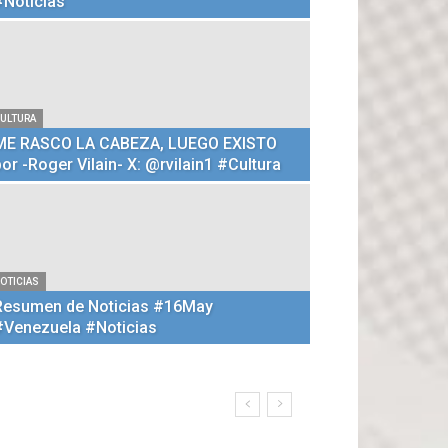
#Noticias
ULTURA
ME RASCO LA CABEZA, LUEGO EXISTO
por -Roger Vilain- X: @rvilain1 #Cultura
NOTICIAS
Titulares
OTICIAS
#Noticias
Resumen de Noticias #16May
#Venezuela #Noticias
Orbiglosa
-
15 mayo, 2