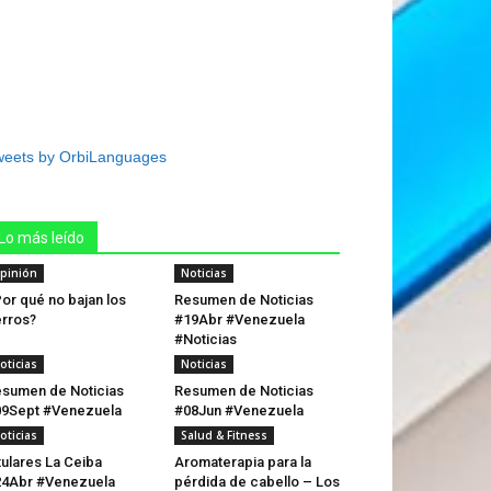
weets by OrbiLanguages
Lo más leído
pinión
Noticias
or qué no bajan los
Resumen de Noticias
rros?
#19Abr #Venezuela
#Noticias
oticias
Noticias
sumen de Noticias
Resumen de Noticias
9Sept #Venezuela
#08Jun #Venezuela
oticias
Salud & Fitness
tulares La Ceiba
Aromaterapia para la
4Abr #Venezuela
pérdida de cabello – Los