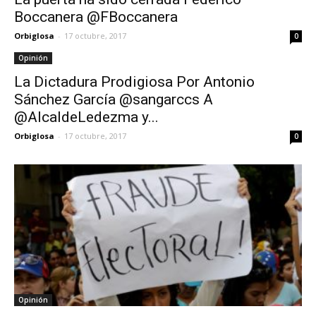
Boccanera @FBoccanera
Orbiglosa
-
17 octubre, 2017
0
Opinión
La Dictadura Prodigiosa Por Antonio
Sánchez García @sangarccs A
@AlcaldeLedezma y...
Orbiglosa
-
17 octubre, 2017
0
Opinión