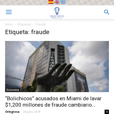
Inicio
Etiquetas
Fraude
Etiqueta: fraude
Economía
“Bolichicos” acusados en Miami de lavar
$1,200 millones de fraude cambiario...
Orbiglosa
-
26 julio, 2018
0