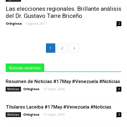
Las elecciones regionales. Brillante análisis
del Dr. Gustavo Tarre Briceño
Orbiglosa
-
5 agosto, 2017
2
1
2
Noticias recientes
Resumen de Noticias #17May #Venezuela #Noticias
Orbiglosa
-
17 mayo, 2026
Noticias
0
Titulares Laceiba #17May #Venezuela #Noticias
Orbiglosa
-
17 mayo, 2026
Noticias
0