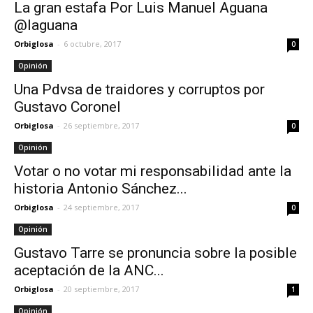
La gran estafa Por Luis Manuel Aguana
@laguana
Orbiglosa
-
6 octubre, 2017
0
Opinión
Una Pdvsa de traidores y corruptos por
Gustavo Coronel
Orbiglosa
-
26 septiembre, 2017
0
Opinión
Votar o no votar mi responsabilidad ante la
historia Antonio Sánchez...
Orbiglosa
-
24 septiembre, 2017
0
Opinión
Gustavo Tarre se pronuncia sobre la posible
aceptación de la ANC...
Orbiglosa
-
20 septiembre, 2017
1
Opinión