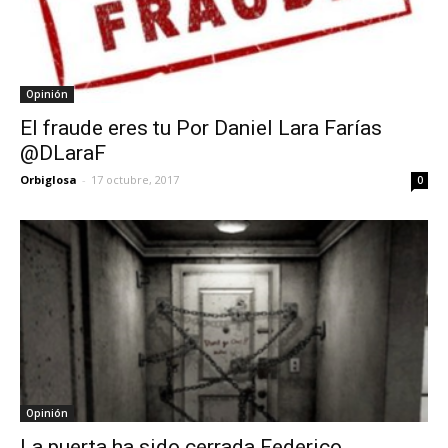
Opinión
El fraude eres tu Por Daniel Lara Farías
@DLaraF
Orbiglosa
-
17 octubre, 2017
0
Opinión
La puerta ha sido cerrada Federico