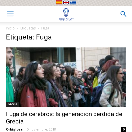
Inicio
Etiquetas
Fuga
Etiqueta: Fuga
Grecia
Fuga de cerebros: la generación perdida de
Grecia
Orbiglosa
-
5 noviembre, 2018
0