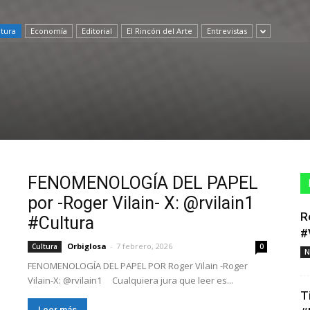
ltura
Economía
Editorial
El Rincón del Arte
Entrevistas
FENOMENOLOGÍA DEL PAPEL
por -Roger Vilain- X: @rvilain1
R
#Cultura
#
Orbiglosa
-
7 febrero, 2026
Cultura
0
N
FENOMENOLOGÍA DEL PAPEL POR Roger Vilain -Roger
Vilain-X: @rvilain1 Cualquiera jura que leer es...
T
Leer más