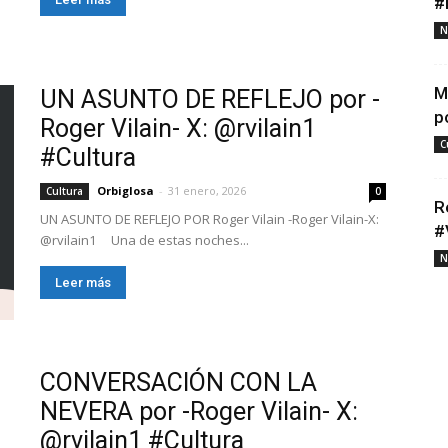
#
N
M
UN ASUNTO DE REFLEJO por -
p
Roger Vilain- X: @rvilain1
C
#Cultura
Orbiglosa
-
31 enero, 2026
Cultura
0
R
UN ASUNTO DE REFLEJO POR Roger Vilain -Roger Vilain-X:
#
@rvilain1 Una de estas noches...
N
Leer más
CONVERSACIÓN CON LA
NEVERA por -Roger Vilain- X:
@rvilain1 #Cultura