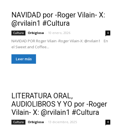
NAVIDAD por -Roger Vilain- X:
@rvilain1 #Cultura
Orbiglosa
-
10 enero, 2026
Cultura
0
NAVIDAD POR Roger Vilain -Roger Vilain-X: @rvilain1 En
el Sweet and Coffee...
Leer más
LITERATURA ORAL,
AUDIOLIBROS Y YO por -Roger
Vilain- X: @rvilain1 #Cultura
Orbiglosa
-
13 diciembre, 2025
Cultura
0