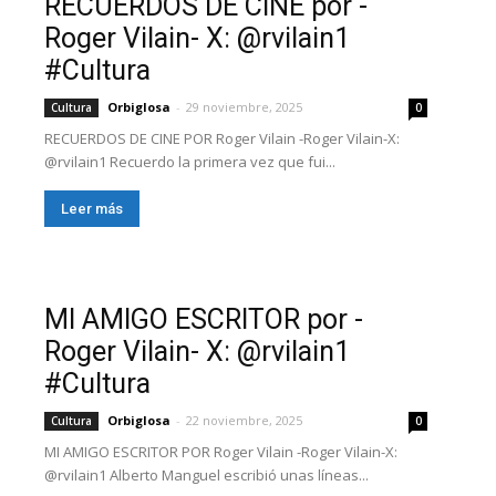
RECUERDOS DE CINE por -
Roger Vilain- X: @rvilain1
#Cultura
Orbiglosa
-
29 noviembre, 2025
Cultura
0
RECUERDOS DE CINE POR Roger Vilain -Roger Vilain-X:
@rvilain1 Recuerdo la primera vez que fui...
Leer más
MI AMIGO ESCRITOR por -
Roger Vilain- X: @rvilain1
#Cultura
Orbiglosa
-
22 noviembre, 2025
Cultura
0
MI AMIGO ESCRITOR POR Roger Vilain -Roger Vilain-X:
@rvilain1 Alberto Manguel escribió unas líneas...