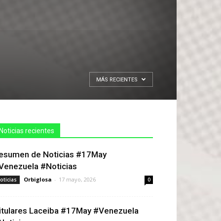
MÁS RECIENTES
Noticias recientes
esumen de Noticias #17May
Venezuela #Noticias
Orbiglosa
-
17 mayo, 2026
oticias
0
itulares Laceiba #17May #Venezuela