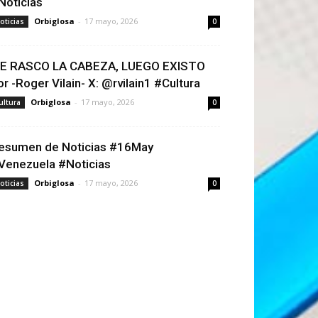
Noticias
Orbiglosa
-
17 mayo, 2026
oticias
0
E RASCO LA CABEZA, LUEGO EXISTO
or -Roger Vilain- X: @rvilain1 #Cultura
Orbiglosa
-
17 mayo, 2026
ultura
0
esumen de Noticias #16May
Venezuela #Noticias
Orbiglosa
-
17 mayo, 2026
oticias
0