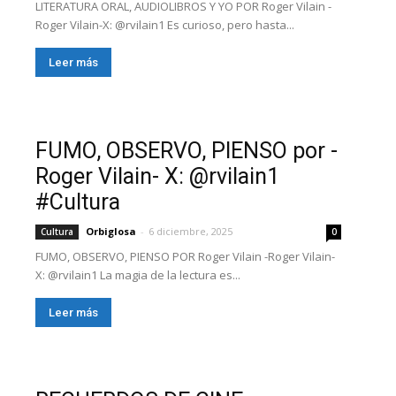
LITERATURA ORAL, AUDIOLIBROS Y YO POR Roger Vilain -
Roger Vilain-X: @rvilain1 Es curioso, pero hasta...
Leer más
FUMO, OBSERVO, PIENSO por -
Roger Vilain- X: @rvilain1
#Cultura
Orbiglosa
-
6 diciembre, 2025
Cultura
0
FUMO, OBSERVO, PIENSO POR Roger Vilain -Roger Vilain-
X: @rvilain1 La magia de la lectura es...
Leer más