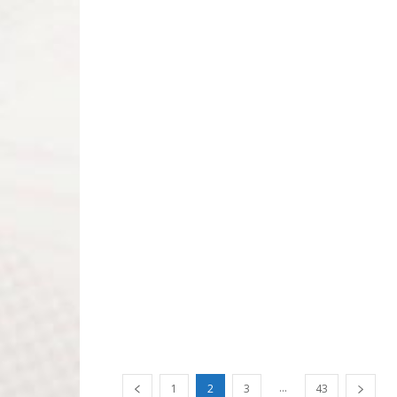
...
1
2
3
43