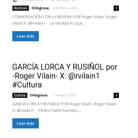
Orbiglosa
-
24 enero, 2026
Noticias
0
CONVERSACIÓN CON LA NEVERA POR Roger Vilain -Roger
Vilain-X: @rvilain1 La verdad es que...
Leer más
GARCÍA LORCA Y RUSIÑOL por
-Roger Vilain- X: @rvilain1
#Cultura
Orbiglosa
-
17 enero, 2026
Cultura
0
GARCÍA LORCA Y RUSIÑOL POR Roger Vilain -Roger Vilain-
X: @rvilain1 Pedro Pablo Fuentes,...
Leer más