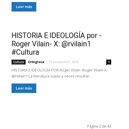
Leer más
HISTORIA E IDEOLOGÍA por -
Roger Vilain- X: @rvilain1
#Cultura
Orbiglosa
-
15 noviembre, 2025
Cultura
0
HISTORIA E IDEOLOGÍA POR Roger Vilain -Roger Vilain-X:
@rvilain1 La literatura suele a veces resultar...
Leer más
Página 2 de 43