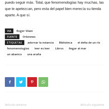
puedo seguir más. Total, que fenomenologías hay muchas, las
que te apetezcan, pero esta del papel bien merecía su tienda
aparte. A que sí.
VIA
Roger Vilain
FUENTE
Orbinews
ETIQUETAS
adornar la estancia
Biblioteca
el delta de un río
fenomenologías
leer es leer
Libros
llegar al mar
un abanico
una araña
Artículo anterior
Artículo siguiente