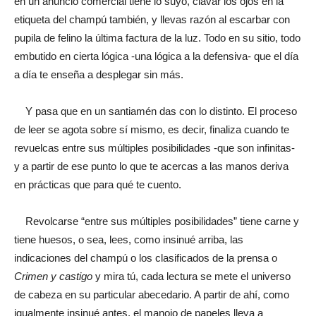
en un anuncio comercial tiene lo suyo, clavar los ojos en la
etiqueta del champú también, y llevas razón al escarbar con
pupila de felino la última factura de la luz. Todo en su sitio, todo
embutido en cierta lógica -una lógica a la defensiva- que el día
a día te enseña a desplegar sin más.
Y pasa que en un santiamén das con lo distinto. El proceso
de leer se agota sobre sí mismo, es decir, finaliza cuando te
revuelcas entre sus múltiples posibilidades -que son infinitas-
y a partir de ese punto lo que te acercas a las manos deriva
en prácticas que para qué te cuento.
Revolcarse “entre sus múltiples posibilidades” tiene carne y
tiene huesos, o sea, lees, como insinué arriba, las
indicaciones del champú o los clasificados de la prensa o
Crimen y castigo
y mira tú, cada lectura se mete el universo
de cabeza en su particular abecedario. A partir de ahí, como
igualmente insinué antes, el manojo de papeles lleva a