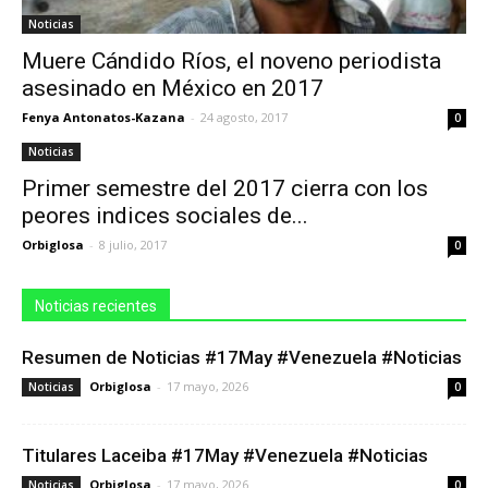
Noticias
Muere Cándido Ríos, el noveno periodista
asesinado en México en 2017
Fenya Antonatos-Kazana
-
24 agosto, 2017
0
Noticias
Primer semestre del 2017 cierra con los
peores indices sociales de...
Orbiglosa
-
8 julio, 2017
0
Noticias recientes
Resumen de Noticias #17May #Venezuela #Noticias
Orbiglosa
-
17 mayo, 2026
Noticias
0
Titulares Laceiba #17May #Venezuela #Noticias
Orbiglosa
-
17 mayo, 2026
Noticias
0