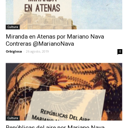
Cultura
Miranda en Atenas por Mariano Nava
Contreras @MarianoNava
Orbiglosa
-
26 agosto, 2019
0
Cultura
Repúblicas del aire por Mariano Nava