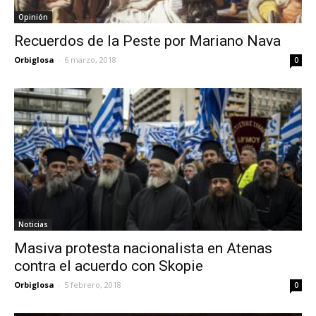
Opinión
Recuerdos de la Peste por Mariano Nava
Orbiglosa
-
6 marzo, 2018
0
Noticias
Masiva protesta nacionalista en Atenas
contra el acuerdo con Skopie
Orbiglosa
-
5 febrero, 2018
0