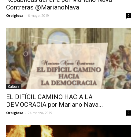
Contreras @MarianoNava
Orbiglosa
-
6 mayo, 2019
0
Cultura
EL DIFÍCIL CAMINO HACIA LA
DEMOCRACIA por Mariano Nava...
Orbiglosa
-
24 marzo, 2019
0