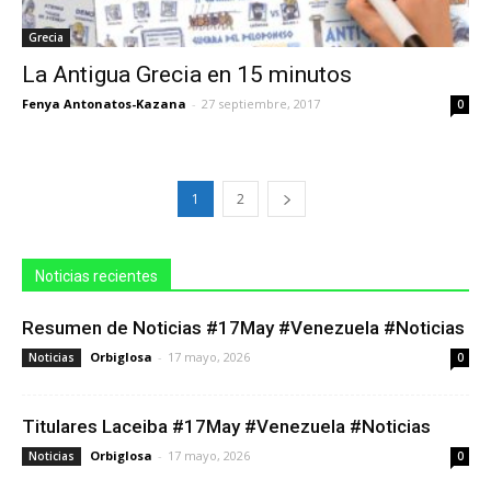
Grecia
La Antigua Grecia en 15 minutos
Fenya Antonatos-Kazana
-
27 septiembre, 2017
0
1
2
Noticias recientes
Resumen de Noticias #17May #Venezuela #Noticias
Orbiglosa
-
17 mayo, 2026
Noticias
0
Titulares Laceiba #17May #Venezuela #Noticias
Orbiglosa
-
17 mayo, 2026
Noticias
0