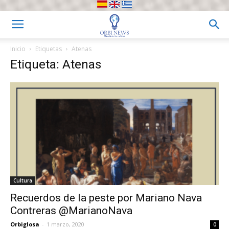
Inicio
Etiquetas
Atenas
Etiqueta: Atenas
Cultura
Recuerdos de la peste por Mariano Nava
Contreras @MarianoNava
Orbiglosa
-
1 marzo, 2020
0