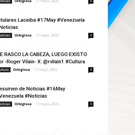
Orbiglosa
-
17 mayo, 2026
oticias
0
itulares Laceiba #17May #Venezuela
Noticias
Orbiglosa
-
17 mayo, 2026
oticias
0
E RASCO LA CABEZA, LUEGO EXISTO
or -Roger Vilain- X: @rvilain1 #Cultura
Orbiglosa
-
17 mayo, 2026
ultura
0
esumen de Noticias #16May
Venezuela #Noticias
Orbiglosa
-
17 mayo, 2026
oticias
0