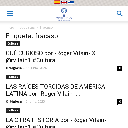
Inicio
Etiquetas
Fracaso
Etiqueta: fracaso
Cultura
QUÉ CURIOSO por -Roger Vilain- X:
@rvilain1 #Cultura
Orbiglosa
-
15 junio, 2024
0
Cultura
LAS RAÍCES TORCIDAS DE AMÉRICA
LATINA por -Roger Vilain- ...
Orbiglosa
-
3 junio, 2023
0
Cultura
LA OTRA HISTORIA por -Roger Vilain-
@rvilain1 #Cultura