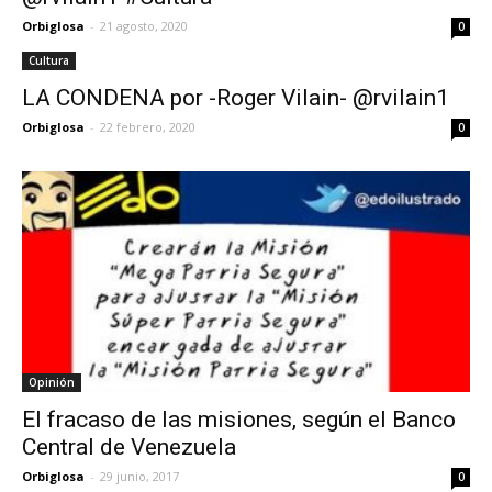
Orbiglosa
-
21 agosto, 2020
0
Cultura
LA CONDENA por -Roger Vilain- @rvilain1
Orbiglosa
-
22 febrero, 2020
0
Opinión
El fracaso de las misiones, según el Banco
Central de Venezuela
Orbiglosa
-
29 junio, 2017
0