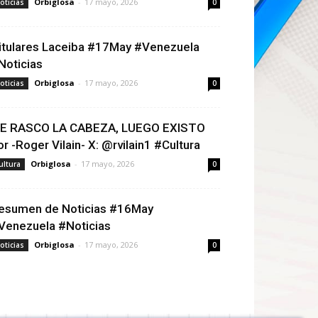
Orbiglosa
-
17 mayo, 2026
oticias
0
itulares Laceiba #17May #Venezuela
Noticias
Orbiglosa
-
17 mayo, 2026
oticias
0
E RASCO LA CABEZA, LUEGO EXISTO
or -Roger Vilain- X: @rvilain1 #Cultura
Orbiglosa
-
17 mayo, 2026
ultura
0
esumen de Noticias #16May
Venezuela #Noticias
Orbiglosa
-
17 mayo, 2026
oticias
0