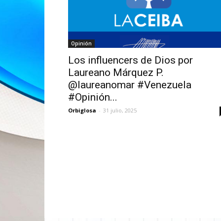
Opinión
Los influencers de Dios por
Laureano Márquez P.
@laureanomar #Venezuela
#Opinión...
Orbiglosa
-
31 julio, 2025