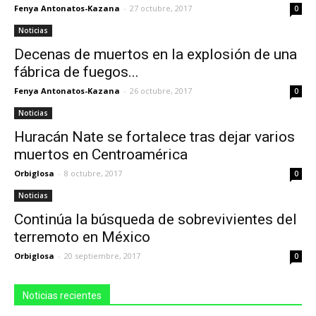
Fenya Antonatos-Kazana
-
27 octubre, 2017
0
Noticias
Decenas de muertos en la explosión de una
fábrica de fuegos...
Fenya Antonatos-Kazana
-
26 octubre, 2017
0
Noticias
Huracán Nate se fortalece tras dejar varios
muertos en Centroamérica
Orbiglosa
-
8 octubre, 2017
0
Noticias
Continúa la búsqueda de sobrevivientes del
terremoto en México
Orbiglosa
-
20 septiembre, 2017
0
Noticias recientes