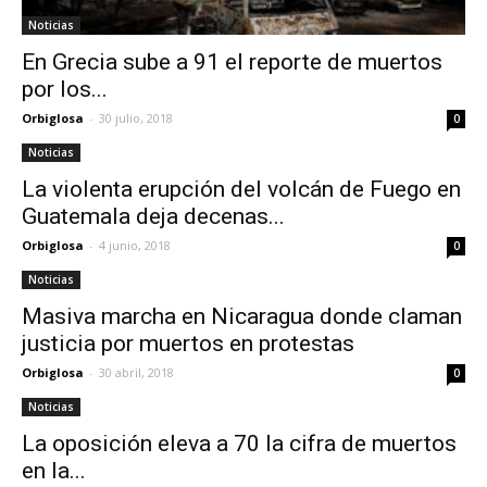
Noticias
En Grecia sube a 91 el reporte de muertos
por los...
Orbiglosa
-
30 julio, 2018
0
Noticias
La violenta erupción del volcán de Fuego en
Guatemala deja decenas...
Orbiglosa
-
4 junio, 2018
0
Noticias
Masiva marcha en Nicaragua donde claman
justicia por muertos en protestas
Orbiglosa
-
30 abril, 2018
0
Noticias
La oposición eleva a 70 la cifra de muertos
en la...