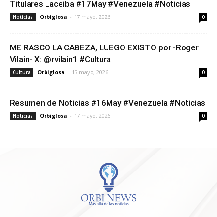
Titulares Laceiba #17May #Venezuela #Noticias
Orbiglosa
-
17 mayo, 2026
Noticias
0
ME RASCO LA CABEZA, LUEGO EXISTO por -Roger
Vilain- X: @rvilain1 #Cultura
Orbiglosa
-
17 mayo, 2026
Cultura
0
Resumen de Noticias #16May #Venezuela #Noticias
Orbiglosa
-
17 mayo, 2026
Noticias
0