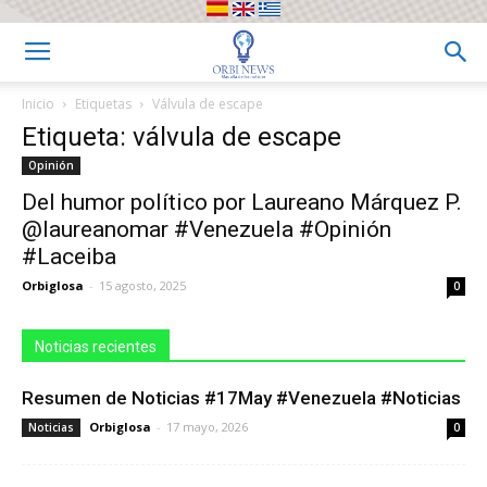
Inicio
Etiquetas
Válvula de escape
Etiqueta: válvula de escape
Opinión
Del humor político por Laureano Márquez P.
@laureanomar #Venezuela #Opinión
#Laceiba
Orbiglosa
-
15 agosto, 2025
0
Noticias recientes
Resumen de Noticias #17May #Venezuela #Noticias
Orbiglosa
-
17 mayo, 2026
Noticias
0