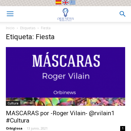
Inicio
Etiquetas
Fiesta
Etiqueta: Fiesta
Cultura
MASCARAS por -Roger Vilain- @rvilain1
#Cultura
Orbiglosa
-
13 junio, 2021
1