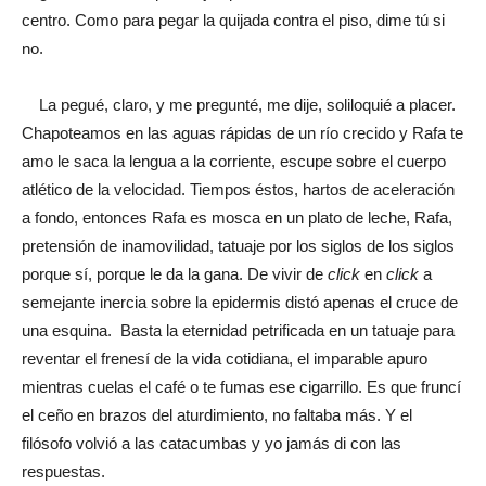
centro. Como para pegar la quijada contra el piso, dime tú si
no.
La pegué, claro, y me pregunté, me dije, soliloquié a placer.
Chapoteamos en las aguas rápidas de un río crecido y Rafa te
amo le saca la lengua a la corriente, escupe sobre el cuerpo
atlético de la velocidad. Tiempos éstos, hartos de aceleración
a fondo, entonces Rafa es mosca en un plato de leche, Rafa,
pretensión de inamovilidad, tatuaje por los siglos de los siglos
porque sí, porque le da la gana. De vivir de
click
en
click
a
semejante inercia sobre la epidermis distó apenas el cruce de
una esquina. Basta la eternidad petrificada en un tatuaje para
reventar el frenesí de la vida cotidiana, el imparable apuro
mientras cuelas el café o te fumas ese cigarrillo. Es que fruncí
el ceño en brazos del aturdimiento, no faltaba más. Y el
filósofo volvió a las catacumbas y yo jamás di con las
respuestas.