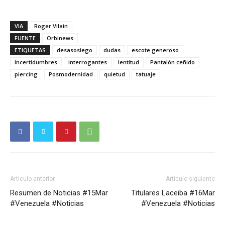
VIA
Roger Vilain
FUENTE
Orbinews
ETIQUETAS
desasosiego
dudas
escote generoso
incertidumbres
interrogantes
lentitud
Pantalón ceñido
piercing
Posmodernidad
quietud
tatuaje
Artículo anterior
Artículo siguiente
Resumen de Noticias #15Mar
Titulares Laceiba #16Mar
#Venezuela #Noticias
#Venezuela #Noticias