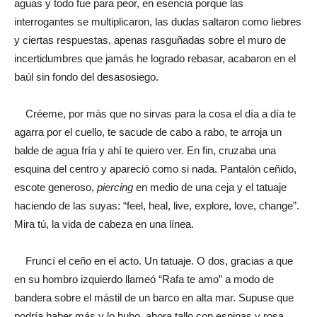
aguas y todo fue para peor, en esencia porque las
interrogantes se multiplicaron, las dudas saltaron como liebres
y ciertas respuestas, apenas rasguñadas sobre el muro de
incertidumbres que jamás he logrado rebasar, acabaron en el
baúl sin fondo del desasosiego.
Créeme, por más que no sirvas para la cosa el día a día te
agarra por el cuello, te sacude de cabo a rabo, te arroja un
balde de agua fría y ahí te quiero ver. En fin, cruzaba una
esquina del centro y apareció como si nada. Pantalón ceñido,
escote generoso,
piercing
en medio de una ceja y el tatuaje
haciendo de las suyas: “feel, heal, live, explore, love, change”.
Mira tú, la vida de cabeza en una línea.
Fruncí el ceño en el acto. Un tatuaje. O dos, gracias a que
en su hombro izquierdo llameó “Rafa te amo” a modo de
bandera sobre el mástil de un barco en alta mar. Supuse que
podría haber más y lo hubo, ahora tallo con espinas y rosa