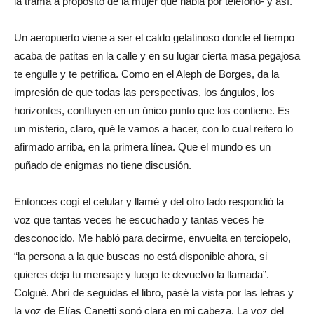
la trama a propósito de la mujer que habla por teléfono- y así.
Un aeropuerto viene a ser el caldo gelatinoso donde el tiempo
acaba de patitas en la calle y en su lugar cierta masa pegajosa
te engulle y te petrifica. Como en el Aleph de Borges, da la
impresión de que todas las perspectivas, los ángulos, los
horizontes, confluyen en un único punto que los contiene. Es
un misterio, claro, qué le vamos a hacer, con lo cual reitero lo
afirmado arriba, en la primera línea. Que el mundo es un
puñado de enigmas no tiene discusión.
Entonces cogí el celular y llamé y del otro lado respondió la
voz que tantas veces he escuchado y tantas veces he
desconocido. Me habló para decirme, envuelta en terciopelo,
“la persona a la que buscas no está disponible ahora, si
quieres deja tu mensaje y luego te devuelvo la llamada”.
Colgué. Abrí de seguidas el libro, pasé la vista por las letras y
la voz de Elías Canetti sonó clara en mi cabeza. La voz del