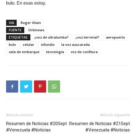
bulo. En esas estoy.
VIA
Roger Vilain
FUENTE
Orbinews
ETIQUETAS
¿voz de ultratumba?
¿voz terrenal?
aeropuerto
bulo
celular
infundio
la voz azucarada
sala de embarque
tecnología
voz de confitura
Artículo anterior
Artículo siguiente
Resumen de Noticias #20Sept
Resumen de Noticias #21Sept
#Venezuela #Noticias
#Venezuela #Noticias