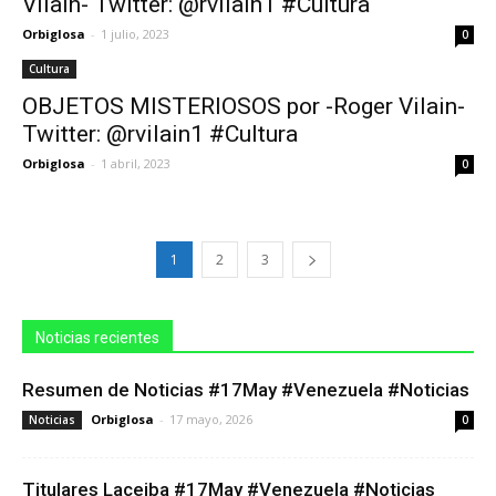
Vilain- Twitter: @rvilain1 #Cultura
Orbiglosa
-
1 julio, 2023
0
Cultura
OBJETOS MISTERIOSOS por -Roger Vilain-
Twitter: @rvilain1 #Cultura
Orbiglosa
-
1 abril, 2023
0
1
2
3
Noticias recientes
Resumen de Noticias #17May #Venezuela #Noticias
Orbiglosa
-
17 mayo, 2026
Noticias
0
Titulares Laceiba #17May #Venezuela #Noticias