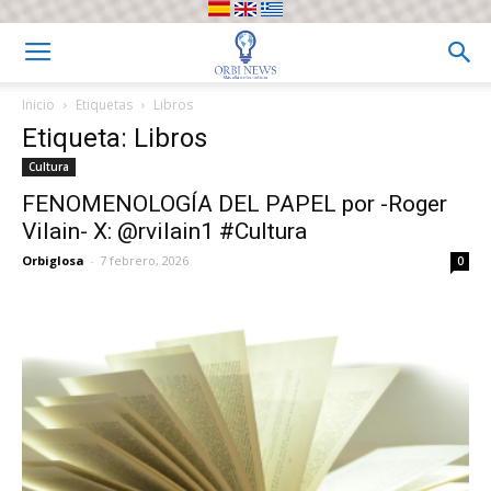
Inicio
Etiquetas
Libros
Etiqueta: Libros
Cultura
FENOMENOLOGÍA DEL PAPEL por -Roger
Vilain- X: @rvilain1 #Cultura
Orbiglosa
-
7 febrero, 2026
0