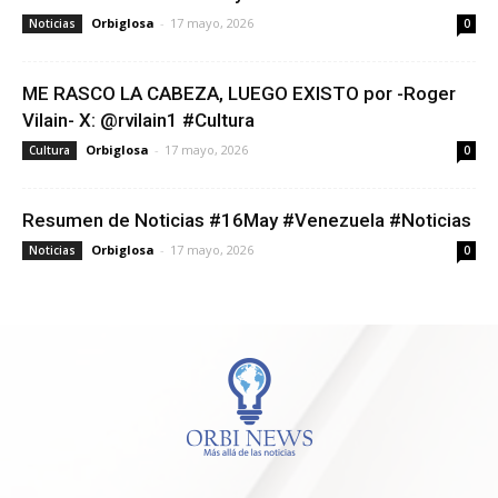
Orbiglosa
-
17 mayo, 2026
Noticias
0
ME RASCO LA CABEZA, LUEGO EXISTO por -Roger
Vilain- X: @rvilain1 #Cultura
Orbiglosa
-
17 mayo, 2026
Cultura
0
Resumen de Noticias #16May #Venezuela #Noticias
Orbiglosa
-
17 mayo, 2026
Noticias
0