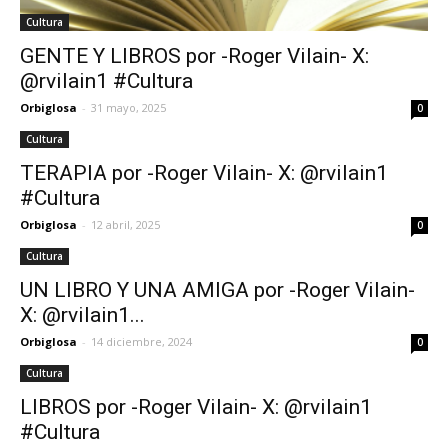
Cultura
GENTE Y LIBROS por -Roger Vilain- X:
@rvilain1 #Cultura
Orbiglosa
-
31 mayo, 2025
0
Cultura
TERAPIA por -Roger Vilain- X: @rvilain1
#Cultura
Orbiglosa
-
12 abril, 2025
0
Cultura
UN LIBRO Y UNA AMIGA por -Roger Vilain-
X: @rvilain1...
Orbiglosa
-
14 diciembre, 2024
0
Cultura
LIBROS por -Roger Vilain- X: @rvilain1
#Cultura