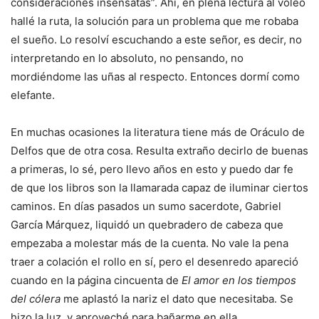
consideraciones insensatas”. Ahí, en plena lectura al voleo
hallé la ruta, la solución para un problema que me robaba
el sueño. Lo resolví escuchando a este señor, es decir, no
interpretando en lo absoluto, no pensando, no
mordiéndome las uñas al respecto. Entonces dormí como
elefante.
En muchas ocasiones la literatura tiene más de Oráculo de
Delfos que de otra cosa. Resulta extraño decirlo de buenas
a primeras, lo sé, pero llevo años en esto y puedo dar fe
de que los libros son la llamarada capaz de iluminar ciertos
caminos. En días pasados un sumo sacerdote, Gabriel
García Márquez, liquidó un quebradero de cabeza que
empezaba a molestar más de la cuenta. No vale la pena
traer a colación el rollo en sí, pero el desenredo apareció
cuando en la página cincuenta de
El amor en los tiempos
del cólera
me aplastó la nariz el dato que necesitaba. Se
hizo la luz, y aproveché para bañarme en ella.