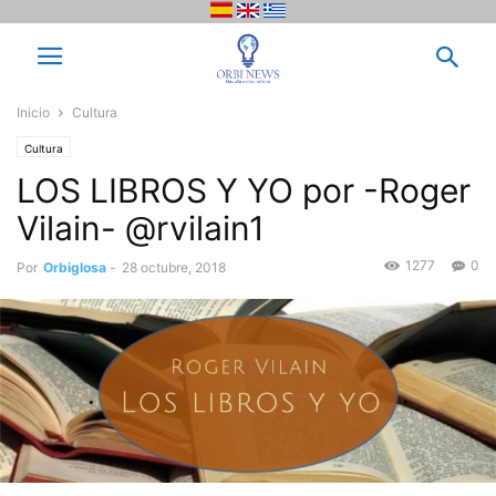
Inicio
Cultura
Cultura
LOS LIBROS Y YO por -Roger
Vilain- @rvilain1
1277
0
Por
Orbiglosa
-
28 octubre, 2018